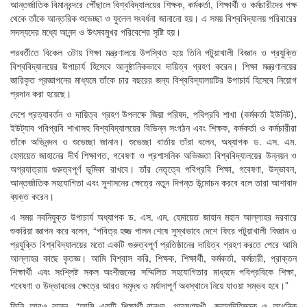
আন্তর্জাতিক বিমানবন্দরে পৌঁছালে বিশ্ববিদ্যালয়ের শিক্ষক, কর্মকর্তা, শিক্ষার্থী ও কর্মচারীদের পক্ষ
থেকে তাঁকে আন্তরিক শুভেচ্ছা ও ফুলেল সংবর্ধনা জানানো হয়। এ সময় বিশ্ববিদ্যালয় পরিবারের
সদস্যদের মধ্যে আনন্দ ও উৎসবমুখর পরিবেশের সৃষ্টি হয়।
পরবর্তীতে বিকেল ৩টায় শিক্ষা মন্ত্রণালয়ে উপস্থিত হয়ে তিনি পটুয়াখালী বিজ্ঞান ও প্রযুক্তি
বিশ্ববিদ্যালয়ের উপাচার্য হিসেবে আনুষ্ঠানিকভাবে দায়িত্ব গ্রহণ করেন। শিক্ষা মন্ত্রণালয়ের
জারিকৃত প্রজ্ঞাপনের মাধ্যমে তাঁকে চার বছরের জন্য বিশ্ববিদ্যালয়টির উপাচার্য হিসেবে নিয়োগ
প্রদান করা হয়েছে।
দেশে প্রত্যাবর্তন ও দায়িত্ব গ্রহণ উপলক্ষে জিয়া পরিষদ, পবিপ্রবি শাখা (কর্মকর্তা ইউনিট),
ইউট্যাব পবিপ্রবি শাখাসহ বিশ্ববিদ্যালয়ের বিভিন্ন সংগঠন এবং শিক্ষক, কর্মকর্তা ও কর্মচারীরা
তাঁকে অভিনন্দন ও শুভেচ্ছা জানান। শুভেচ্ছা বার্তায় তাঁরা বলেন, অধ্যাপক ড. এস. এম.
হেমায়েত জাহানের দীর্ঘ শিক্ষাগত, গবেষণা ও প্রশাসনিক অভিজ্ঞতা বিশ্ববিদ্যালয়ের উন্নয়ন ও
অগ্রযাত্রায় গুরুত্বপূর্ণ ভূমিকা রাখবে। তাঁর নেতৃত্বে পবিপ্রবি শিক্ষা, গবেষণা, উদ্ভাবন,
আন্তর্জাতিক সহযোগিতা এবং সুশাসনের ক্ষেত্রে নতুন দিগন্ত উন্মোচন করবে বলে তারা আশাবাদ
ব্যক্ত করেন।
এ সময় নবনিযুক্ত উপাচার্য অধ্যাপক ড. এস. এম. হেমায়েত জাহান মহান আল্লাহর দরবারে
শুকরিয়া জ্ঞাপন করে বলেন, “পবিত্র হজ্জ পালন শেষে সুস্থভাবে দেশে ফিরে পটুয়াখালী বিজ্ঞান ও
প্রযুক্তি বিশ্ববিদ্যালয়ের মতো একটি গুরুত্বপূর্ণ প্রতিষ্ঠানের দায়িত্ব গ্রহণ করতে পেরে আমি
আল্লাহর কাছে কৃতজ্ঞ। আমি বিশ্বাস করি, শিক্ষক, শিক্ষার্থী, কর্মকর্তা, কর্মচারী, প্রাক্তন
শিক্ষার্থী এবং সংশ্লিষ্ট সকল অংশীজনের সম্মিলিত সহযোগিতার মাধ্যমে পবিপ্রবিকে শিক্ষা,
গবেষণা ও উদ্ভাবনের ক্ষেত্রে আরও সমৃদ্ধ ও মর্যাদাপূর্ণ অবস্থানে নিয়ে যাওয়া সম্ভব হবে।”
তিনি আরও বলেন, “আমি একটি শিক্ষার্থী-বান্ধব, গবেষণামুখী, জবাবদিহিমূলক ও আধুনিক