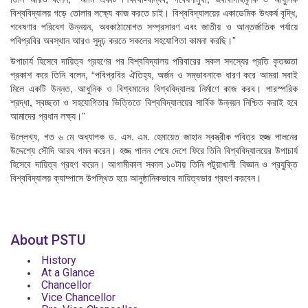
বিশ্ববিদ্যালয় গড়ে তোলার লক্ষ্যে কাজ করতে চাই। বিশ্ববিদ্যালয়ের একাডেমিক উৎকর্ষ বৃদ্ধি,
গবেষণার পরিবেশ উন্নয়ন, অবকাঠামোগত সম্প্রসারণ এবং জাতীয় ও আন্তর্জাতিক পর্যায়ে
পবিপ্রবির অবস্থান আরও সুদৃঢ় করতে সকলের সহযোগিতা কামনা করছি।”
উপাচার্য হিসেবে দায়িত্ব গ্রহণের পর বিশ্ববিদ্যালয় পরিবারের সকল সদস্যের প্রতি কৃতজ্ঞতা
প্রকাশ করে তিনি বলেন, “পবিপ্রবির ঐতিহ্য, অর্জন ও সম্ভাবনাকে ধারণ করে আমরা সবাই
মিলে একটি উন্নত, আধুনিক ও বিশ্বমানের বিশ্ববিদ্যালয় নির্মাণে কাজ করব। পারস্পরিক
শ্রদ্ধা, স্বচ্ছতা ও সহযোগিতার ভিত্তিতে বিশ্ববিদ্যালয়ের সার্বিক উন্নয়ন নিশ্চিত করাই হবে
আমাদের প্রধান লক্ষ্য।”
উল্লেখ্য, গত ৬ মে অধ্যাপক ড. এস. এম. হেমায়েত জাহান স্বস্ত্রীক পবিত্র হজ্জ পালনের
উদ্দেশ্যে সৌদি আরব গমন করেন। হজ্জ পালন শেষে দেশে ফিরে তিনি বিশ্ববিদ্যালয়ের উপাচার্য
হিসেবে দায়িত্ব গ্রহণ করেন। আগামীকাল সকাল ১০টায় তিনি পটুয়াখালী বিজ্ঞান ও প্রযুক্তি
বিশ্ববিদ্যালয় ক্যাম্পাসে উপস্থিত হয়ে আনুষ্ঠানিকভাবে দায়িত্বভার গ্রহণ করবেন।
About PSTU
History
At a Glance
Chancellor
Vice Chancellor