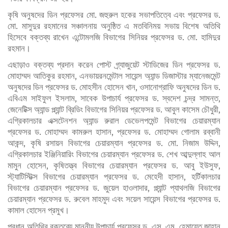
কৃষি অনুষদের ডিন প্রফেসর মো. জহুরুল হকের সভাপতিত্বে এবং প্রফেসর ড.
মো. মাসুদুর রহমানের সঞ্চালনায় অনুষ্ঠিত এ মতবিনিময় সভায় বিশেষ অতিথি
হিসেবে বক্তব্য রাখেন এন্টোমলজি বিভাগের সিনিয়র প্রফেসর ড. মো. হামিদুর
রহমান।
এছাড়াও বক্তব্য প্রদান করেন পোস্ট গ্র্যাজুয়েট স্টাডিজের ডিন প্রফেসর ড.
মোহাম্মদ আতিকুর রহমান, এনভায়রনমেন্টাল সায়েন্স অ্যান্ড ডিজাস্টার ম্যানেজমেন্ট
অনুষদের ডিন প্রফেসর ড. মোহসীন হোসেন খান, ওসানোগ্রাফি অনুষদের ডিন ড.
এবিএম সাইফুল ইসলাম, সাবেক উপাচার্য প্রফেসর ড. স্বদেশ চন্দ্র সামন্ত,
জেনেটিক্স অ্যান্ড প্ল্যান্ট ব্রিডিং বিভাগের সিনিয়র প্রফেসর ড. আবুল কাসেম চৌধুরী,
এগ্রিকালচার এক্সটেনশন অ্যান্ড রুরাল ডেভেলপমেন্ট বিভাগের চেয়ারম্যান
প্রফেসর ড. মোহাম্মদ কামরুল হাসান, প্রফেসর ড. মোহাম্মদ গোলাম রব্বানী
আকন্দ, কৃষি রসায়ন বিভাগের চেয়ারম্যান প্রফেসর ড. মো. নিজাম উদ্দিন,
এগ্রিকালচার ইঞ্জিনিয়ারিং বিভাগের চেয়ারম্যান প্রফেসর ড. শেখ আব্দুল্লাহ আল
মামুন হোসেন, কৃষিতত্ত্ব বিভাগের চেয়ারম্যান প্রফেসর ড. আবু ইউসুফ,
স্ট্যাটিস্টিক্স বিভাগের চেয়ারম্যান প্রফেসর ড. মেহেদী হাসান, হর্টিকালচার
বিভাগের চেয়ারম্যান প্রফেসর ড. জুয়েল হাওলাদার, প্ল্যান্ট প্যাথলজি বিভাগের
চেয়ারম্যান প্রফেসর ড. রুবেল মাহমুদ এবং সয়েল সায়েন্স বিভাগের প্রফেসর ড.
কামাল হোসেন প্রমুখ।
প্রধান অতিথির বক্তব্যে মাননীয় উপাচার্য প্রফেসর ড. এস. এম. হেমায়েত জাহান