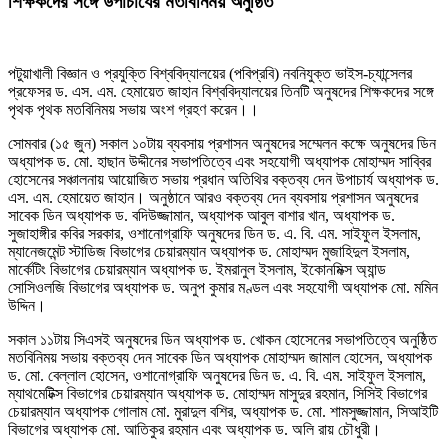
শিক্ষকদের সঙ্গে উপাচার্যের মতবিনিময় অনুষ্ঠিত
পটুয়াখালী বিজ্ঞান ও প্রযুক্তি বিশ্ববিদ্যালয়ের (পবিপ্রবি) নবনিযুক্ত ভাইস-চ্যান্সেলর
প্রফেসর ড. এস. এম. হেমায়েত জাহান বিশ্ববিদ্যালয়ের তিনটি অনুষদের শিক্ষকদের সঙ্গে
পৃথক পৃথক মতবিনিময় সভায় অংশ গ্রহণ করেন।।
সোমবার (১৫ জুন) সকাল ১০টায় ব্যবসায় প্রশাসন অনুষদের সম্মেলন কক্ষে অনুষদের ডিন
অধ্যাপক ড. মো. হাছান উদ্দীনের সভাপতিত্বে এবং সহযোগী অধ্যাপক মোহাম্মদ সাব্বির
হোসেনের সঞ্চালনায় আয়োজিত সভায় প্রধান অতিথির বক্তব্য দেন উপাচার্য অধ্যাপক ড.
এস. এম. হেমায়েত জাহান। অনুষ্ঠানে আরও বক্তব্য দেন ব্যবসায় প্রশাসন অনুষদের
সাবেক ডিন অধ্যাপক ড. বদিউজ্জামান, অধ্যাপক আবুল বাশার খান, অধ্যাপক ড.
সুজাহাঙ্গীর কবির সরকার, ওশানোগ্রাফি অনুষদের ডিন ড. এ. বি. এম. সাইফুল ইসলাম,
ম্যানেজমেন্ট স্টাডিজ বিভাগের চেয়ারম্যান অধ্যাপক ড. মোহাম্মদ মুজাহিদুল ইসলাম,
মার্কেটিং বিভাগের চেয়ারম্যান অধ্যাপক ড. ইমরানুল ইসলাম, ইকোনমিক্স অ্যান্ড
সোসিওলজি বিভাগের অধ্যাপক ড. অনুপ কুমার মণ্ডল এবং সহযোগী অধ্যাপক মো. মমিন
উদ্দিন।
সকাল ১১টায় সিএসই অনুষদের ডিন অধ্যাপক ড. খোকন হোসেনের সভাপতিত্বে অনুষ্ঠিত
মতবিনিময় সভায় বক্তব্য দেন সাবেক ডিন অধ্যাপক মোহাম্মদ জামাল হোসেন, অধ্যাপক
ড. মো. বেল্লাল হোসেন, ওশানোগ্রাফি অনুষদের ডিন ড. এ. বি. এম. সাইফুল ইসলাম,
ম্যাথমেটিক্স বিভাগের চেয়ারম্যান অধ্যাপক ড. মোহাম্মদ মাসুদুর রহমান, সিসিই বিভাগের
চেয়ারম্যান অধ্যাপক গোলাম মো. মুরাদুল বশির, অধ্যাপক ড. মো. শামসুজ্জামান, সিআইটি
বিভাগের অধ্যাপক মো. আতিকুর রহমান এবং অধ্যাপক ড. অলি রায় চৌধুরী।