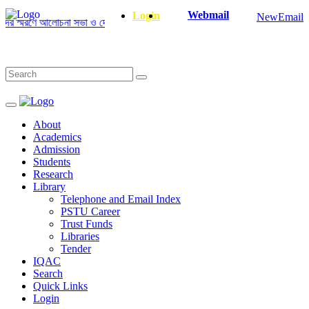
Webmail
Login
NewEmail
্মরণে আলোচনা সভা ও দোয়া অনুষ্ঠান সংক্রান্ত
|
January-June/2025 Master and
About
Academics
Admission
Students
Research
Library
Telephone and Email Index
PSTU Career
Trust Funds
Libraries
Tender
IQAC
Search
Quick Links
Login