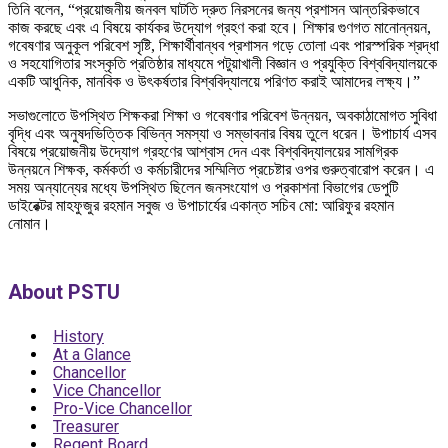
তিনি বলেন, “প্রয়োজনীয় জনবল ঘাটতি দ্রুত নিরসনের জন্য প্রশাসন আন্তরিকভাবে
কাজ করছে এবং এ বিষয়ে কার্যকর উদ্যোগ গ্রহণ করা হবে। শিক্ষার গুণগত মানোন্নয়ন,
গবেষণার অনুকূল পরিবেশ সৃষ্টি, শিক্ষার্থীবান্ধব প্রশাসন গড়ে তোলা এবং পারস্পরিক শ্রদ্ধা
ও সহযোগিতার সংস্কৃতি প্রতিষ্ঠার মাধ্যমে পটুয়াখালী বিজ্ঞান ও প্রযুক্তি বিশ্ববিদ্যালয়কে
একটি আধুনিক, মানবিক ও উৎকর্ষতার বিশ্ববিদ্যালয়ে পরিণত করাই আমাদের লক্ষ্য।”
সভাগুলোতে উপস্থিত শিক্ষকরা শিক্ষা ও গবেষণার পরিবেশ উন্নয়ন, অবকাঠামোগত সুবিধা
বৃদ্ধি এবং অনুষদভিত্তিক বিভিন্ন সমস্যা ও সম্ভাবনার বিষয় তুলে ধরেন। উপাচার্য এসব
বিষয়ে প্রয়োজনীয় উদ্যোগ গ্রহণের আশ্বাস দেন এবং বিশ্ববিদ্যালয়ের সামগ্রিক
উন্নয়নে শিক্ষক, কর্মকর্তা ও কর্মচারীদের সম্মিলিত প্রচেষ্টার ওপর গুরুত্বারোপ করেন। এ
সময় অন্যান্যের মধ্যে উপস্থিত ছিলেন জনসংযোগ ও প্রকাশনা বিভাগের ডেপুটি
ডাইরেক্টর মাহফুজুর রহমান সবুজ ও উপাচার্যের একান্ত সচিব মো: আরিফুর রহমান
নোমান।
About PSTU
History
At a Glance
Chancellor
Vice Chancellor
Pro-Vice Chancellor
Treasurer
Regent Board