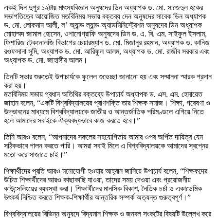
একই দিন দুপুর ১২টায় মাৎস্যবিজ্ঞান অনুষদের ডিন অধ্যাপক ড. মো. সাজেদুল হকের
সভাপতিত্বে আয়োজিত মতবিনিময় সভায় বক্তব্য দেন অনুষদের সাবেক ডিন অধ্যাপক
ড. মো. লোকমান আলী, ল’ অ্যান্ড ল্যান্ড অ্যাডমিনিস্ট্রেশন অনুষদের ডিন অধ্যাপক
মোহাম্মদ জামাল হোসেন, ওশানোগ্রাফি অনুষদের ডিন ড. এ. বি. এম. সাইফুল ইসলাম,
ফিশারিজ টেকনোলজি বিভাগের চেয়ারম্যান ড. মো. মিজানুর রহমান, অধ্যাপক ড. কানিজ
রওফসানা সুমি, অধ্যাপক ড. মো. আরিফুল আলম, অধ্যাপক ড. মো. রাজীব সরকার এবং
অধ্যাপক ড. মো. জাহাঙ্গীর আলম।
তিনটি সভার শুরুতেই উপাচার্যকে ফুলেল শুভেচ্ছা জানানো হয় এবং সম্মাননা স্মারক প্রদান
করা হয়।
মতবিনিময় সভায় প্রধান অতিথির বক্তব্যে উপাচার্য অধ্যাপক ড. এস. এম. হেমায়েত
জাহান বলেন, “একটি বিশ্ববিদ্যালয়ের প্রাণশক্তি তার শিক্ষক সমাজ। শিক্ষা, গবেষণা ও
উদ্ভাবনের মাধ্যমে বিশ্ববিদ্যালয়কে জাতীয় ও আন্তর্জাতিক পরিমণ্ডলে এগিয়ে নিতে
হলে আমাদের সবাইকে ঐক্যবদ্ধভাবে কাজ করতে হবে।”
তিনি আরও বলেন, “আপনাদের সকলের সহযোগিতায় আমার ওপর অর্পিত দায়িত্ব যেন
সঠিকভাবে পালন করতে পারি। আমরা সবাই মিলে এ বিশ্ববিদ্যালয়কে আমাদের স্বপ্নের
মতো করে সাজাতে চাই।”
শিক্ষার্থীদের প্রতি আরও মনোযোগী হওয়ার আহ্বান জানিয়ে উপাচার্য বলেন, “শিক্ষকদের
উচিত শিক্ষার্থীদের আরও কাছাকাছি যাওয়া, তাদের সময় দেওয়া এবং প্রয়োজনীয়
কাউন্সেলিংয়ের ব্যবস্থা করা। শিক্ষার্থীদের মানসিক বিকাশ, নৈতিক চর্চা ও একাডেমিক
উৎকর্ষ নিশ্চিত করতে শিক্ষক-শিক্ষার্থীর আন্তরিক সম্পর্ক অত্যন্ত গুরুত্বপূর্ণ।”
বিশ্ববিদ্যালয়ের বিভিন্ন অনুষদে বিদ্যমান শিক্ষক ও জনবল সংকটের বিষয়টি উল্লেখ করে