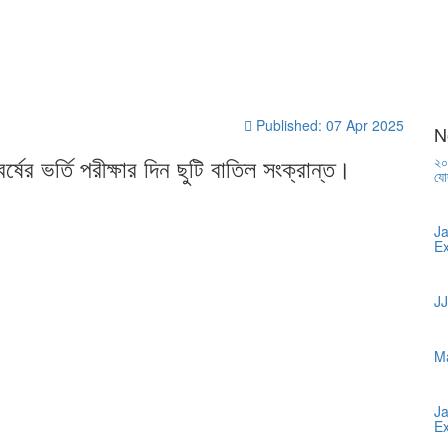
Published: 07 Apr 2025
N
্ষের ভর্তি পরীক্ষার দিন ছুটি বাতিল সংক্রান্ত।
২০
যো
J
E
JJ
M
J
E