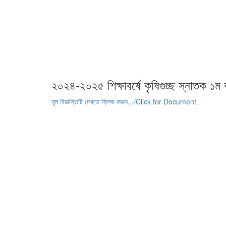
২০২৪-২০২৫ শিক্ষাবর্ষে কৃষিগুচ্ছ স্নাতক ১ম বর
মূল বিজ্ঞপ্তিটি দেখতে ক্লিক করুন.../Click for Document