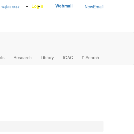
Webmail
Login
NewEmail
ান সংক্রান্ত
|
January-June/2025 Master and PhD Semester Final Exam C
nts
Research
Library
IQAC
Search