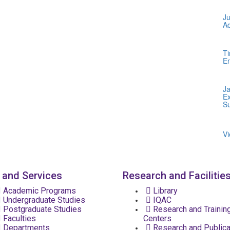
J
Ad
Ti
En
J
E
Su
Vi
 and Services
Research and Facilitie
Academic Programs
Library
Undergraduate Studies
IQAC
Postgraduate Studies
Research and Trainin
Faculties
Centers
Departments
Research and Publica