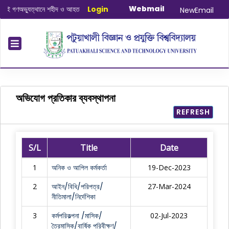
Webmail
ণঅভ্যুত্থানে শহীদ ও আহত যোদ্ধাদের স্মরণে আলোচনা সভা ও দোয়া অনুষ্ঠান সংক্রান্ত
Login
|
Janu
NewEmail
অভিযোগ প্রতিকার ব্যবস্থাপনা
REFRESH
S/L
Title
Date
1
অনিক ও আপিল কর্মকর্তা
19-Dec-2023
2
আইন/বিধি/পরিপত্র/
27-Mar-2024
নীতিমালা/নির্দেশিকা
3
কর্মপরিকল্পনা /মাসিক/
02-Jul-2023
ত্রৈমাসিক/বার্ষিক পরিবীক্ষণ/