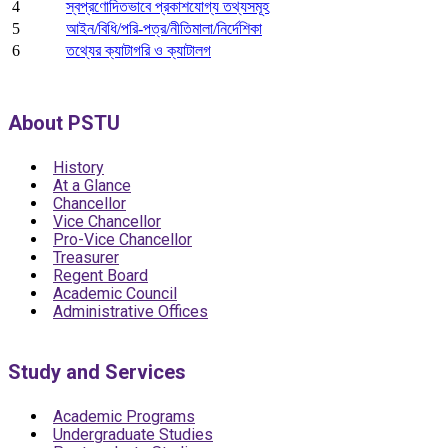
4
স্বপ্রণোদিতভাবে প্রকাশযোগ্য তথ্যসমূহ
5
আইন/বিধি/পরি-পত্র/নীতিমালা/নির্দেশিকা
6
তথ্যের ক্যাটাগরি ও ক্যাটালগ
About PSTU
History
At a Glance
Chancellor
Vice Chancellor
Pro-Vice Chancellor
Treasurer
Regent Board
Academic Council
Administrative Offices
Study and Services
Academic Programs
Undergraduate Studies