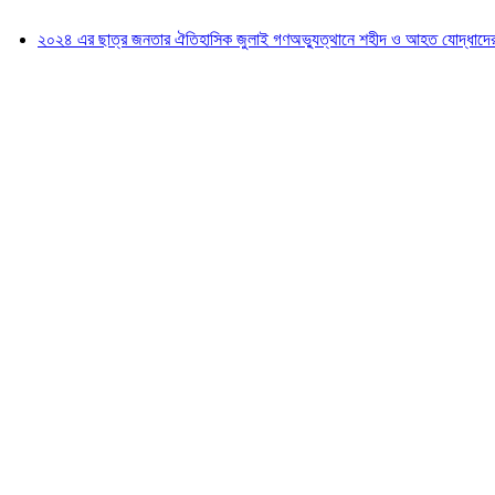
২০২৪ এর ছাত্র জনতার ঐতিহাসিক জুলাই গণঅভ্যুত্থানে শহীদ ও আহত যোদ্ধাদের স্মরণে