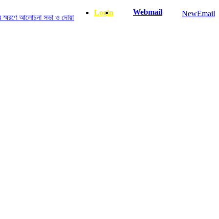
Webmail
Login
NewEmail
 আলোচনা সভা ও দোয়া অনুষ্ঠান সংক্রান্ত
|
January-June/2025 Master and PhD