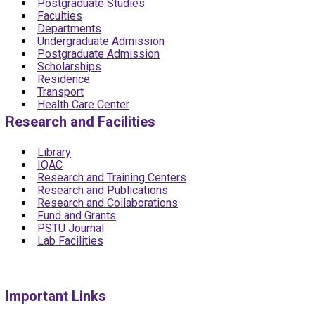
Postgraduate Studies
Faculties
Departments
Undergraduate Admission
Postgraduate Admission
Scholarships
Residence
Transport
Health Care Center
Research and Facilities
Library
IQAC
Research and Training Centers
Research and Publications
Research and Collaborations
Fund and Grants
PSTU Journal
Lab Facilities
Important Links