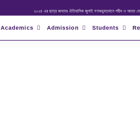
২০২৪ এর ছাত্র জনতার ঐতিহাসিক জুলাই গণঅভ্যুত্থানে শহীদ ও আহত যোদ্ধাদের স্মরণে
Academics
Admission
Students
Re