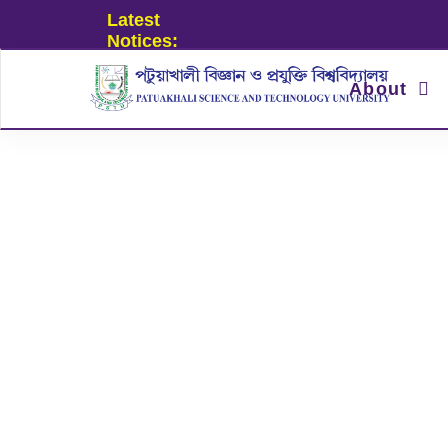
Latest
Notices:
About